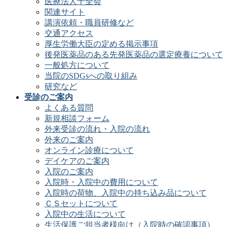
医療法人十全会
関連サイト
講演依頼・職員研修など
交通アクセス
厚生労働大臣の定める掲示事項
後発医薬品のある先発医薬品の選定療養について
一般処方について
当院のSDGsへの取り組み
研究など
受診のご案内
よくある質問
新規相談フォーム
外来受診の流れ・入院の流れ
外来のご案内
オンライン診療について
デイケアのご案内
入院のご案内
入院時・入院中の費用について
入院時の荷物、入院中の持ち込み品について
ＣＳセットについて
入院中の生活について
生活保護ご担当者様向け（入院時の確認事項）