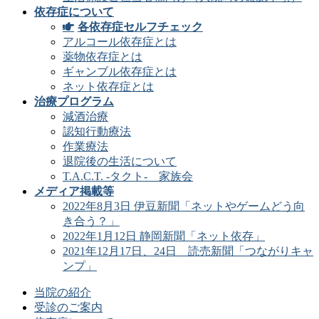
依存症について
各依存症セルフチェック
アルコール依存症とは
薬物依存症とは
ギャンブル依存症とは
ネット依存症とは
治療プログラム
減酒治療
認知行動療法
作業療法
退院後の生活について
T.A.C.T. -タクト- 家族会
メディア掲載等
2022年8月3日 伊豆新聞「ネットやゲームどう向
き合う？」
2022年1月12日 静岡新聞「ネット依存」
2021年12月17日、24日 読売新聞「つながりキャ
ンプ」
当院の紹介
受診のご案内