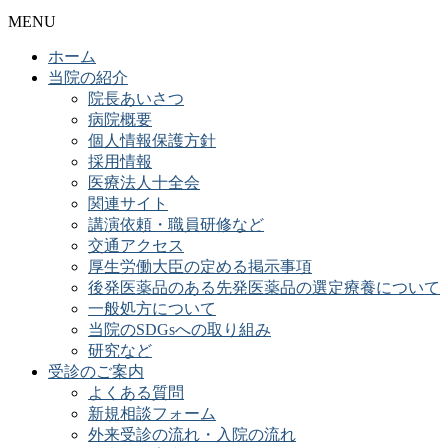
MENU
ホーム
当院の紹介
院長あいさつ
病院概要
個人情報保護方針
採用情報
医療法人十全会
関連サイト
講演依頼・職員研修など
交通アクセス
厚生労働大臣の定める掲示事項
後発医薬品のある先発医薬品の選定療養について
一般処方について
当院のSDGsへの取り組み
研究など
受診のご案内
よくある質問
新規相談フォーム
外来受診の流れ・入院の流れ