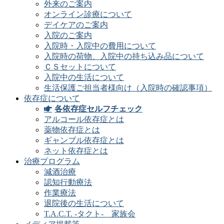
外来のご案内
オンライン診療について
デイケアのご案内
入院のご案内
入院時・入院中の費用について
入院時の荷物、入院中の持ち込み品について
ＣＳセットについて
入院中の生活について
生活保護ご担当者様向け（入院時の確認事項）
依存症について
各依存症セルフチェック
アルコール依存症とは
薬物依存症とは
ギャンブル依存症とは
ネット依存症とは
治療プログラム
減酒治療
認知行動療法
作業療法
退院後の生活について
T.A.C.T. -タクト- 家族会