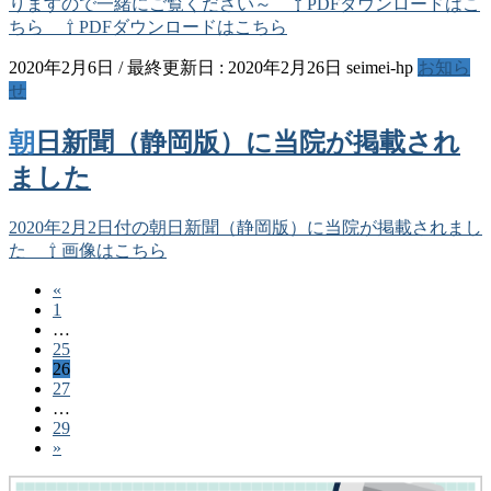
りますので一緒にご覧ください～ ⇧ PDFダウンロードはこ
ちら ⇧ PDFダウンロードはこちら
2020年2月6日
/ 最終更新日 :
2020年2月26日
seimei-hp
お知ら
せ
朝日新聞（静岡版）に当院が掲載され
ました
2020年2月2日付の朝日新聞（静岡版）に当院が掲載されまし
た ⇧ 画像はこちら
«
投
ペ
1
稿
…
ー
ペ
25
ジ
の
ペ
26
ー
ペ
27
ー
ジ
ペ
…
ー
ジ
ペ
29
ー
ジ
»
ー
ジ
ジ