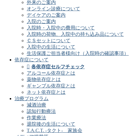
外来のご案内
オンライン診療について
デイケアのご案内
入院のご案内
入院時・入院中の費用について
入院時の荷物、入院中の持ち込み品について
ＣＳセットについて
入院中の生活について
生活保護ご担当者様向け（入院時の確認事項）
依存症について
各依存症セルフチェック
アルコール依存症とは
薬物依存症とは
ギャンブル依存症とは
ネット依存症とは
治療プログラム
減酒治療
認知行動療法
作業療法
退院後の生活について
T.A.C.T. -タクト- 家族会