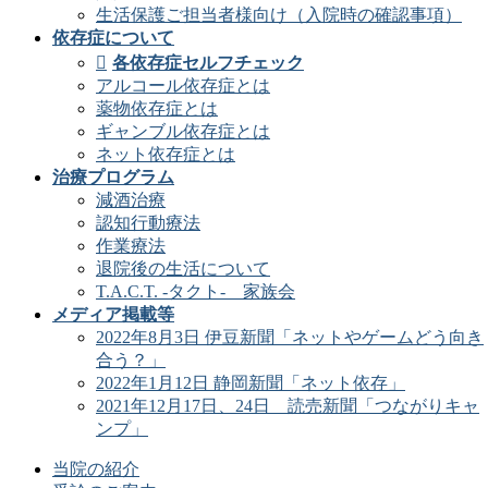
生活保護ご担当者様向け（入院時の確認事項）
依存症について
各依存症セルフチェック
アルコール依存症とは
薬物依存症とは
ギャンブル依存症とは
ネット依存症とは
治療プログラム
減酒治療
認知行動療法
作業療法
退院後の生活について
T.A.C.T. -タクト- 家族会
メディア掲載等
2022年8月3日 伊豆新聞「ネットやゲームどう向き
合う？」
2022年1月12日 静岡新聞「ネット依存」
2021年12月17日、24日 読売新聞「つながりキャ
ンプ」
当院の紹介