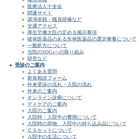
医療法人十全会
関連サイト
講演依頼・職員研修など
交通アクセス
厚生労働大臣の定める掲示事項
後発医薬品のある先発医薬品の選定療養について
一般処方について
当院のSDGsへの取り組み
研究など
受診のご案内
よくある質問
新規相談フォーム
外来受診の流れ・入院の流れ
外来のご案内
オンライン診療について
デイケアのご案内
入院のご案内
入院時・入院中の費用について
入院時の荷物、入院中の持ち込み品について
ＣＳセットについて
入院中の生活について