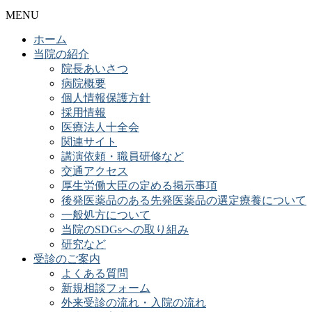
MENU
ホーム
当院の紹介
院長あいさつ
病院概要
個人情報保護方針
採用情報
医療法人十全会
関連サイト
講演依頼・職員研修など
交通アクセス
厚生労働大臣の定める掲示事項
後発医薬品のある先発医薬品の選定療養について
一般処方について
当院のSDGsへの取り組み
研究など
受診のご案内
よくある質問
新規相談フォーム
外来受診の流れ・入院の流れ