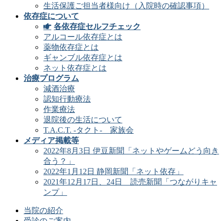
生活保護ご担当者様向け（入院時の確認事項）
依存症について
各依存症セルフチェック
アルコール依存症とは
薬物依存症とは
ギャンブル依存症とは
ネット依存症とは
治療プログラム
減酒治療
認知行動療法
作業療法
退院後の生活について
T.A.C.T. -タクト- 家族会
メディア掲載等
2022年8月3日 伊豆新聞「ネットやゲームどう向き
合う？」
2022年1月12日 静岡新聞「ネット依存」
2021年12月17日、24日 読売新聞「つながりキャ
ンプ」
当院の紹介
受診のご案内