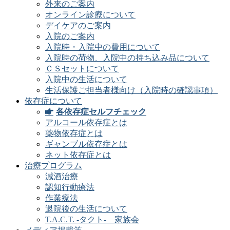
外来のご案内
オンライン診療について
デイケアのご案内
入院のご案内
入院時・入院中の費用について
入院時の荷物、入院中の持ち込み品について
ＣＳセットについて
入院中の生活について
生活保護ご担当者様向け（入院時の確認事項）
依存症について
各依存症セルフチェック
アルコール依存症とは
薬物依存症とは
ギャンブル依存症とは
ネット依存症とは
治療プログラム
減酒治療
認知行動療法
作業療法
退院後の生活について
T.A.C.T. -タクト- 家族会