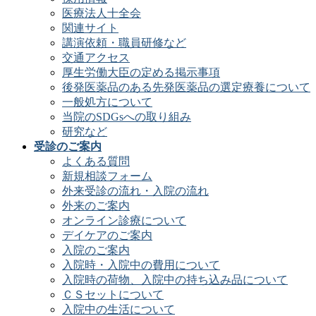
医療法人十全会
関連サイト
講演依頼・職員研修など
交通アクセス
厚生労働大臣の定める掲示事項
後発医薬品のある先発医薬品の選定療養について
一般処方について
当院のSDGsへの取り組み
研究など
受診のご案内
よくある質問
新規相談フォーム
外来受診の流れ・入院の流れ
外来のご案内
オンライン診療について
デイケアのご案内
入院のご案内
入院時・入院中の費用について
入院時の荷物、入院中の持ち込み品について
ＣＳセットについて
入院中の生活について