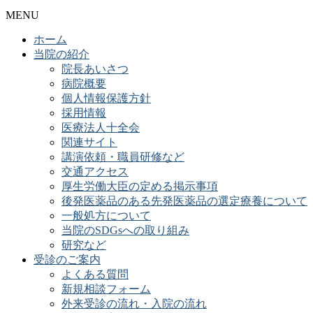
MENU
ホーム
当院の紹介
院長あいさつ
病院概要
個人情報保護方針
採用情報
医療法人十全会
関連サイト
講演依頼・職員研修など
交通アクセス
厚生労働大臣の定める掲示事項
後発医薬品のある先発医薬品の選定療養について
一般処方について
当院のSDGsへの取り組み
研究など
受診のご案内
よくある質問
新規相談フォーム
外来受診の流れ・入院の流れ