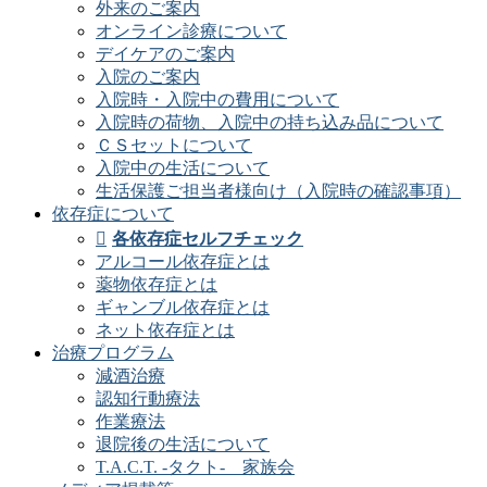
外来のご案内
オンライン診療について
デイケアのご案内
入院のご案内
入院時・入院中の費用について
入院時の荷物、入院中の持ち込み品について
ＣＳセットについて
入院中の生活について
生活保護ご担当者様向け（入院時の確認事項）
依存症について
各依存症セルフチェック
アルコール依存症とは
薬物依存症とは
ギャンブル依存症とは
ネット依存症とは
治療プログラム
減酒治療
認知行動療法
作業療法
退院後の生活について
T.A.C.T. -タクト- 家族会