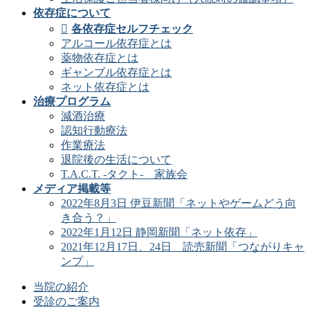
依存症について
各依存症セルフチェック
アルコール依存症とは
薬物依存症とは
ギャンブル依存症とは
ネット依存症とは
治療プログラム
減酒治療
認知行動療法
作業療法
退院後の生活について
T.A.C.T. -タクト- 家族会
メディア掲載等
2022年8月3日 伊豆新聞「ネットやゲームどう向
き合う？」
2022年1月12日 静岡新聞「ネット依存」
2021年12月17日、24日 読売新聞「つながりキャ
ンプ」
当院の紹介
受診のご案内