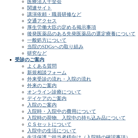
医療法人十全会
関連サイト
講演依頼・職員研修など
交通アクセス
厚生労働大臣の定める掲示事項
後発医薬品のある先発医薬品の選定療養について
一般処方について
当院のSDGsへの取り組み
研究など
受診のご案内
よくある質問
新規相談フォーム
外来受診の流れ・入院の流れ
外来のご案内
オンライン診療について
デイケアのご案内
入院のご案内
入院時・入院中の費用について
入院時の荷物、入院中の持ち込み品について
ＣＳセットについて
入院中の生活について
生活保護ご担当者様向け（入院時の確認事項）