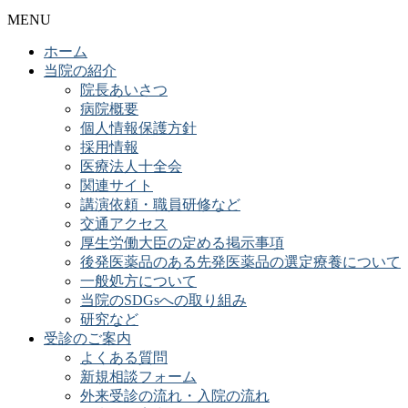
MENU
ホーム
当院の紹介
院長あいさつ
病院概要
個人情報保護方針
採用情報
医療法人十全会
関連サイト
講演依頼・職員研修など
交通アクセス
厚生労働大臣の定める掲示事項
後発医薬品のある先発医薬品の選定療養について
一般処方について
当院のSDGsへの取り組み
研究など
受診のご案内
よくある質問
新規相談フォーム
外来受診の流れ・入院の流れ