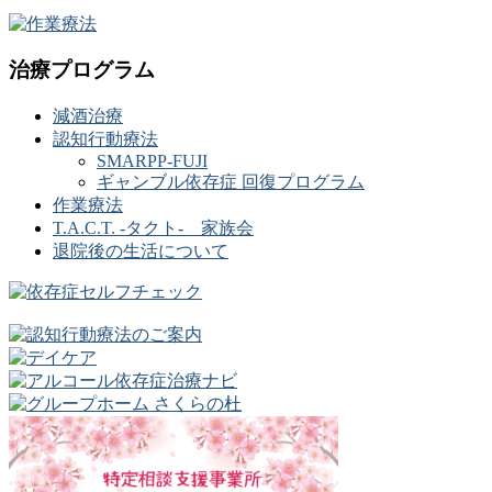
治療プログラム
減酒治療
認知行動療法
SMARPP-FUJI
ギャンブル依存症 回復プログラム
作業療法
T.A.C.T. -タクト- 家族会
退院後の生活について