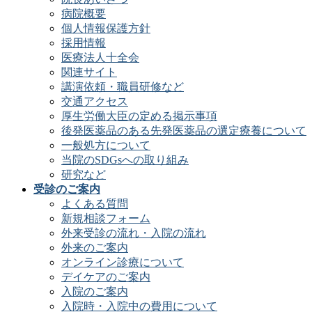
病院概要
個人情報保護方針
採用情報
医療法人十全会
関連サイト
講演依頼・職員研修など
交通アクセス
厚生労働大臣の定める掲示事項
後発医薬品のある先発医薬品の選定療養について
一般処方について
当院のSDGsへの取り組み
研究など
受診のご案内
よくある質問
新規相談フォーム
外来受診の流れ・入院の流れ
外来のご案内
オンライン診療について
デイケアのご案内
入院のご案内
入院時・入院中の費用について