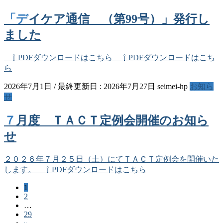
「デイケア通信 （第99号）」発行し
ました
⇧ PDFダウンロードはこちら ⇧ PDFダウンロードはこち
ら
2026年7月1日
/ 最終更新日 :
2026年7月27日
seimei-hp
お知ら
せ
７月度 ＴＡＣＴ定例会開催のお知ら
せ
２０２６年７月２５日（土）にてＴＡＣＴ定例会を開催いた
します。 ⇧ PDFダウンロードはこちら
ペ
1
投
ペ
2
ー
稿
…
ー
ジ
ペ
29
ジ
の