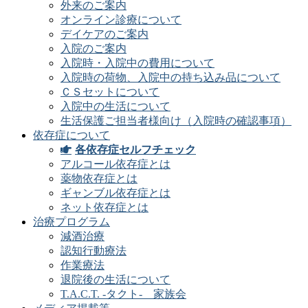
外来のご案内
オンライン診療について
デイケアのご案内
入院のご案内
入院時・入院中の費用について
入院時の荷物、入院中の持ち込み品について
ＣＳセットについて
入院中の生活について
生活保護ご担当者様向け（入院時の確認事項）
依存症について
各依存症セルフチェック
アルコール依存症とは
薬物依存症とは
ギャンブル依存症とは
ネット依存症とは
治療プログラム
減酒治療
認知行動療法
作業療法
退院後の生活について
T.A.C.T. -タクト- 家族会