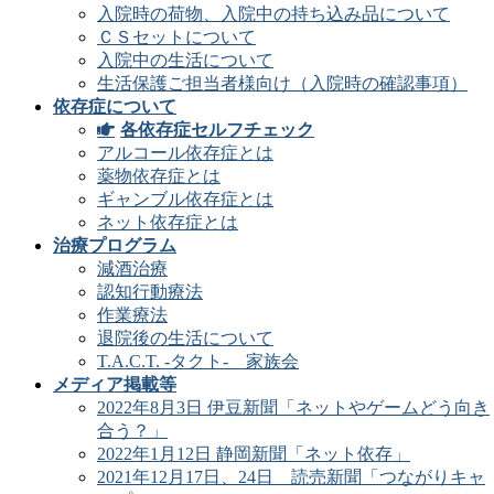
入院時の荷物、入院中の持ち込み品について
ＣＳセットについて
入院中の生活について
生活保護ご担当者様向け（入院時の確認事項）
依存症について
各依存症セルフチェック
アルコール依存症とは
薬物依存症とは
ギャンブル依存症とは
ネット依存症とは
治療プログラム
減酒治療
認知行動療法
作業療法
退院後の生活について
T.A.C.T. -タクト- 家族会
メディア掲載等
2022年8月3日 伊豆新聞「ネットやゲームどう向き
合う？」
2022年1月12日 静岡新聞「ネット依存」
2021年12月17日、24日 読売新聞「つながりキャ