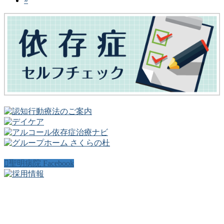
»
ー
ジ
ペ
ー
ジ
送
り
聖明病院 Facebook