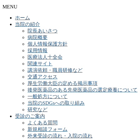
MENU
ホーム
当院の紹介
院長あいさつ
病院概要
個人情報保護方針
採用情報
医療法人十全会
関連サイト
講演依頼・職員研修など
交通アクセス
厚生労働大臣の定める掲示事項
後発医薬品のある先発医薬品の選定療養について
一般処方について
当院のSDGsへの取り組み
研究など
受診のご案内
よくある質問
新規相談フォーム
外来受診の流れ・入院の流れ