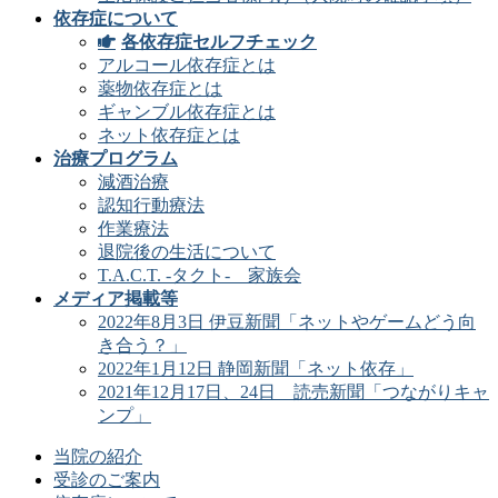
依存症について
各依存症セルフチェック
アルコール依存症とは
薬物依存症とは
ギャンブル依存症とは
ネット依存症とは
治療プログラム
減酒治療
認知行動療法
作業療法
退院後の生活について
T.A.C.T. -タクト- 家族会
メディア掲載等
2022年8月3日 伊豆新聞「ネットやゲームどう向
き合う？」
2022年1月12日 静岡新聞「ネット依存」
2021年12月17日、24日 読売新聞「つながりキャ
ンプ」
当院の紹介
受診のご案内