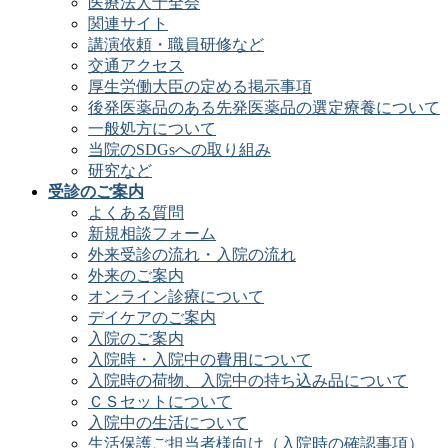
医療法人十全会
関連サイト
講演依頼・職員研修など
交通アクセス
厚生労働大臣の定める掲示事項
後発医薬品のある先発医薬品の選定療養について
一般処方について
当院のSDGsへの取り組み
研究など
受診のご案内
よくある質問
新規相談フォーム
外来受診の流れ・入院の流れ
外来のご案内
オンライン診療について
デイケアのご案内
入院のご案内
入院時・入院中の費用について
入院時の荷物、入院中の持ち込み品について
ＣＳセットについて
入院中の生活について
生活保護ご担当者様向け（入院時の確認事項）