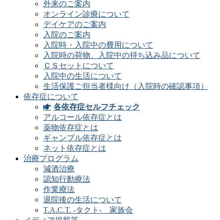
外来のご案内
オンライン診療について
デイケアのご案内
入院のご案内
入院時・入院中の費用について
入院時の荷物、入院中の持ち込み品について
ＣＳセットについて
入院中の生活について
生活保護ご担当者様向け（入院時の確認事項）
依存症について
各依存症セルフチェック
アルコール依存症とは
薬物依存症とは
ギャンブル依存症とは
ネット依存症とは
治療プログラム
減酒治療
認知行動療法
作業療法
退院後の生活について
T.A.C.T. -タクト- 家族会