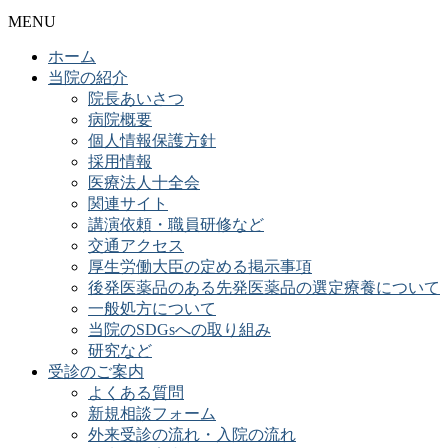
MENU
ホーム
当院の紹介
院長あいさつ
病院概要
個人情報保護方針
採用情報
医療法人十全会
関連サイト
講演依頼・職員研修など
交通アクセス
厚生労働大臣の定める掲示事項
後発医薬品のある先発医薬品の選定療養について
一般処方について
当院のSDGsへの取り組み
研究など
受診のご案内
よくある質問
新規相談フォーム
外来受診の流れ・入院の流れ