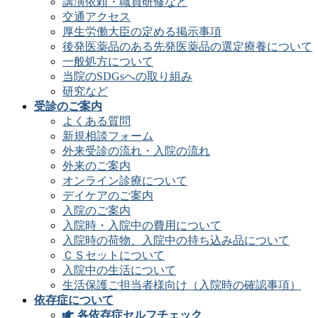
講演依頼・職員研修など
交通アクセス
厚生労働大臣の定める掲示事項
後発医薬品のある先発医薬品の選定療養について
一般処方について
当院のSDGsへの取り組み
研究など
受診のご案内
よくある質問
新規相談フォーム
外来受診の流れ・入院の流れ
外来のご案内
オンライン診療について
デイケアのご案内
入院のご案内
入院時・入院中の費用について
入院時の荷物、入院中の持ち込み品について
ＣＳセットについて
入院中の生活について
生活保護ご担当者様向け（入院時の確認事項）
依存症について
各依存症セルフチェック