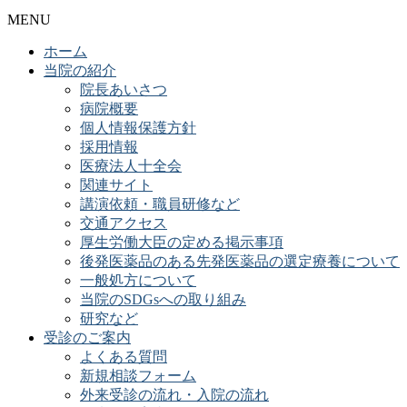
MENU
ホーム
当院の紹介
院長あいさつ
病院概要
個人情報保護方針
採用情報
医療法人十全会
関連サイト
講演依頼・職員研修など
交通アクセス
厚生労働大臣の定める掲示事項
後発医薬品のある先発医薬品の選定療養について
一般処方について
当院のSDGsへの取り組み
研究など
受診のご案内
よくある質問
新規相談フォーム
外来受診の流れ・入院の流れ