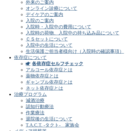
外来のご案内
オンライン診療について
デイケアのご案内
入院のご案内
入院時・入院中の費用について
入院時の荷物、入院中の持ち込み品について
ＣＳセットについて
入院中の生活について
生活保護ご担当者様向け（入院時の確認事項）
依存症について
各依存症セルフチェック
アルコール依存症とは
薬物依存症とは
ギャンブル依存症とは
ネット依存症とは
治療プログラム
減酒治療
認知行動療法
作業療法
退院後の生活について
T.A.C.T. -タクト- 家族会