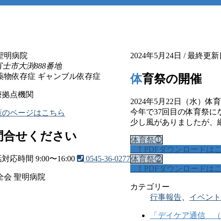
2024年5月24日
/ 最終更新
県富士市大渕888番地
薬物依存症
ギャンブル依存症
体育祭の開催
療拠点機関
2024年5月22日（水）
今年で37回目の体育祭に
策のページはこちら
少し風がありましたが、
問合せください
体育祭⓵
⇧ PDFダウンロードは
時間 9:00〜16:00
0545-36-0277
体育祭⓶
⇧ PDFダウンロードは
十全会 聖明病院
カテゴリー
行事報告
、
イベント
「デイケア通信 （