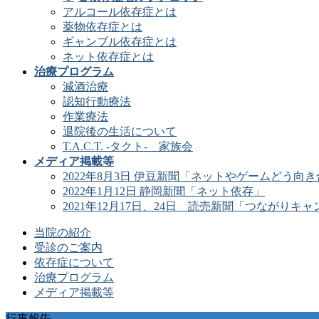
アルコール依存症とは
薬物依存症とは
ギャンブル依存症とは
ネット依存症とは
治療プログラム
減酒治療
認知行動療法
作業療法
退院後の生活について
T.A.C.T. -タクト- 家族会
メディア掲載等
2022年8月3日 伊豆新聞「ネットやゲームどう向
2022年1月12日 静岡新聞「ネット依存」
2021年12月17日、24日 読売新聞「つながりキャ
当院の紹介
受診のご案内
依存症について
治療プログラム
メディア掲載等
行事報告