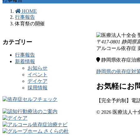
HOME
行事報告
体育祭の開催
カテゴリー
〒417-0801 静岡
アルコール依存症
行事報告
静岡県依存症治
新着情報
お知らせ
静岡県の依存症対
イベント
デイケア
お気軽にお
採用情報
【完全予約制】電話対応
© 2026 医療法人