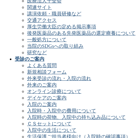
医療法人十全会
関連サイト
講演依頼・職員研修など
交通アクセス
厚生労働大臣の定める掲示事項
後発医薬品のある先発医薬品の選定療養について
一般処方について
当院のSDGsへの取り組み
研究など
受診のご案内
よくある質問
新規相談フォーム
外来受診の流れ・入院の流れ
外来のご案内
オンライン診療について
デイケアのご案内
入院のご案内
入院時・入院中の費用について
入院時の荷物、入院中の持ち込み品について
ＣＳセットについて
入院中の生活について
生活保護ご担当者様向け（入院時の確認事項）