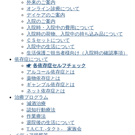
外来のご案内
オンライン診療について
デイケアのご案内
入院のご案内
入院時・入院中の費用について
入院時の荷物、入院中の持ち込み品について
ＣＳセットについて
入院中の生活について
生活保護ご担当者様向け（入院時の確認事項）
依存症について
各依存症セルフチェック
アルコール依存症とは
薬物依存症とは
ギャンブル依存症とは
ネット依存症とは
治療プログラム
減酒治療
認知行動療法
作業療法
退院後の生活について
T.A.C.T. -タクト- 家族会