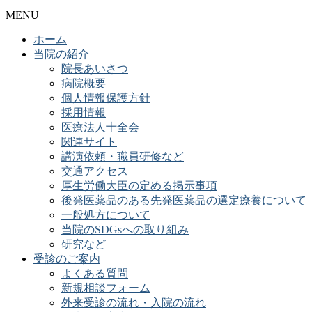
MENU
ホーム
当院の紹介
院長あいさつ
病院概要
個人情報保護方針
採用情報
医療法人十全会
関連サイト
講演依頼・職員研修など
交通アクセス
厚生労働大臣の定める掲示事項
後発医薬品のある先発医薬品の選定療養について
一般処方について
当院のSDGsへの取り組み
研究など
受診のご案内
よくある質問
新規相談フォーム
外来受診の流れ・入院の流れ