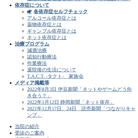
依存症について
各依存症セルフチェック
アルコール依存症とは
薬物依存症とは
ギャンブル依存症とは
ネット依存症とは
治療プログラム
減酒治療
認知行動療法
作業療法
退院後の生活について
T.A.C.T. -タクト- 家族会
メディア掲載等
2022年8月3日 伊豆新聞「ネットやゲームどう向
き合う？」
2022年1月12日 静岡新聞「ネット依存」
2021年12月17日、24日 読売新聞「つながりキャ
ンプ」
当院の紹介
受診のご案内