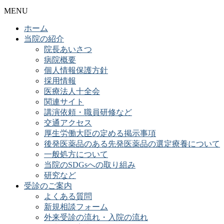
MENU
ホーム
当院の紹介
院長あいさつ
病院概要
個人情報保護方針
採用情報
医療法人十全会
関連サイト
講演依頼・職員研修など
交通アクセス
厚生労働大臣の定める掲示事項
後発医薬品のある先発医薬品の選定療養について
一般処方について
当院のSDGsへの取り組み
研究など
受診のご案内
よくある質問
新規相談フォーム
外来受診の流れ・入院の流れ