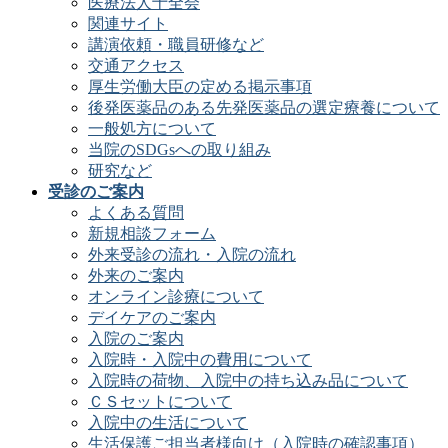
医療法人十全会
関連サイト
講演依頼・職員研修など
交通アクセス
厚生労働大臣の定める掲示事項
後発医薬品のある先発医薬品の選定療養について
一般処方について
当院のSDGsへの取り組み
研究など
受診のご案内
よくある質問
新規相談フォーム
外来受診の流れ・入院の流れ
外来のご案内
オンライン診療について
デイケアのご案内
入院のご案内
入院時・入院中の費用について
入院時の荷物、入院中の持ち込み品について
ＣＳセットについて
入院中の生活について
生活保護ご担当者様向け（入院時の確認事項）