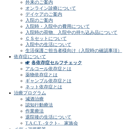
外来のご案内
オンライン診療について
デイケアのご案内
入院のご案内
入院時・入院中の費用について
入院時の荷物、入院中の持ち込み品について
ＣＳセットについて
入院中の生活について
生活保護ご担当者様向け（入院時の確認事項）
依存症について
各依存症セルフチェック
アルコール依存症とは
薬物依存症とは
ギャンブル依存症とは
ネット依存症とは
治療プログラム
減酒治療
認知行動療法
作業療法
退院後の生活について
T.A.C.T. -タクト- 家族会