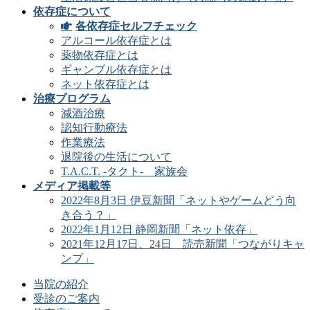
依存症について
各依存症セルフチェック
アルコール依存症とは
薬物依存症とは
ギャンブル依存症とは
ネット依存症とは
治療プログラム
減酒治療
認知行動療法
作業療法
退院後の生活について
T.A.C.T. -タクト- 家族会
メディア掲載等
2022年8月3日 伊豆新聞「ネットやゲームどう向
き合う？」
2022年1月12日 静岡新聞「ネット依存」
2021年12月17日、24日 読売新聞「つながりキャ
ンプ」
当院の紹介
受診のご案内