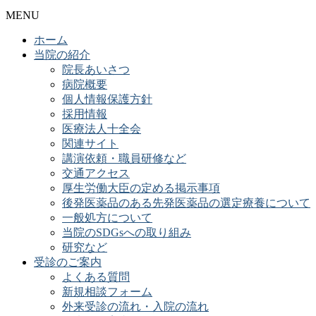
MENU
ホーム
当院の紹介
院長あいさつ
病院概要
個人情報保護方針
採用情報
医療法人十全会
関連サイト
講演依頼・職員研修など
交通アクセス
厚生労働大臣の定める掲示事項
後発医薬品のある先発医薬品の選定療養について
一般処方について
当院のSDGsへの取り組み
研究など
受診のご案内
よくある質問
新規相談フォーム
外来受診の流れ・入院の流れ