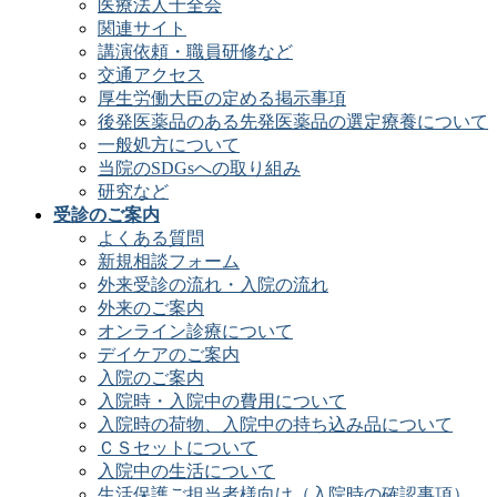
医療法人十全会
関連サイト
講演依頼・職員研修など
交通アクセス
厚生労働大臣の定める掲示事項
後発医薬品のある先発医薬品の選定療養について
一般処方について
当院のSDGsへの取り組み
研究など
受診のご案内
よくある質問
新規相談フォーム
外来受診の流れ・入院の流れ
外来のご案内
オンライン診療について
デイケアのご案内
入院のご案内
入院時・入院中の費用について
入院時の荷物、入院中の持ち込み品について
ＣＳセットについて
入院中の生活について
生活保護ご担当者様向け（入院時の確認事項）