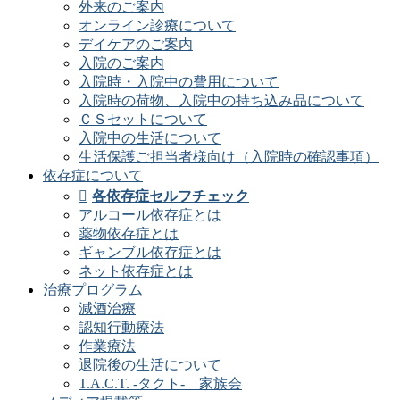
外来のご案内
オンライン診療について
デイケアのご案内
入院のご案内
入院時・入院中の費用について
入院時の荷物、入院中の持ち込み品について
ＣＳセットについて
入院中の生活について
生活保護ご担当者様向け（入院時の確認事項）
依存症について
各依存症セルフチェック
アルコール依存症とは
薬物依存症とは
ギャンブル依存症とは
ネット依存症とは
治療プログラム
減酒治療
認知行動療法
作業療法
退院後の生活について
T.A.C.T. -タクト- 家族会