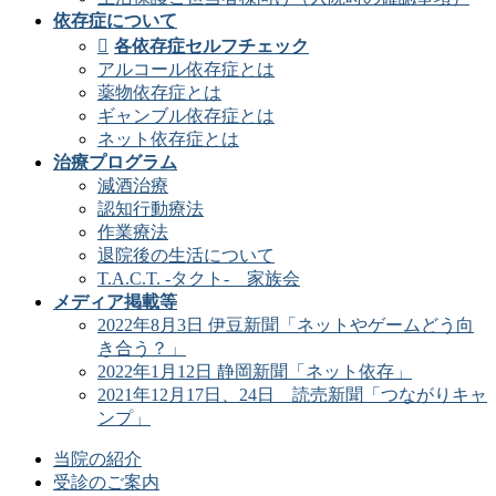
依存症について
各依存症セルフチェック
アルコール依存症とは
薬物依存症とは
ギャンブル依存症とは
ネット依存症とは
治療プログラム
減酒治療
認知行動療法
作業療法
退院後の生活について
T.A.C.T. -タクト- 家族会
メディア掲載等
2022年8月3日 伊豆新聞「ネットやゲームどう向
き合う？」
2022年1月12日 静岡新聞「ネット依存」
2021年12月17日、24日 読売新聞「つながりキャ
ンプ」
当院の紹介
受診のご案内