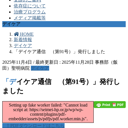
依存症について
治療プログラム
メディア掲載等
デイケア
HOME
新着情報
デイケア
「デイケア通信 （第91号）」発行しました
2025年11月4日
/ 最終更新日 :
2025年11月28日
事務部（飯
田）聖明病院
デイケア
「デイケア通信 （第91号）」発行し
ました
Setting up fake worker failed: "Cannot load
script at: https://seimei-hp.or.jp/wp/wp-
content/plugins/pdf-
embedder/assets/js/pdfjs/pdf.worker.min.js".
⇧ PDFダウンロードはこちら