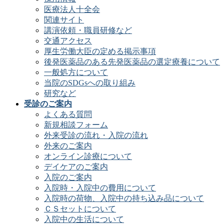
医療法人十全会
関連サイト
講演依頼・職員研修など
交通アクセス
厚生労働大臣の定める掲示事項
後発医薬品のある先発医薬品の選定療養について
一般処方について
当院のSDGsへの取り組み
研究など
受診のご案内
よくある質問
新規相談フォーム
外来受診の流れ・入院の流れ
外来のご案内
オンライン診療について
デイケアのご案内
入院のご案内
入院時・入院中の費用について
入院時の荷物、入院中の持ち込み品について
ＣＳセットについて
入院中の生活について