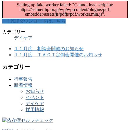
Setting up fake worker failed: "Cannot load script at:
https://seimei-hp.or.jp/wp/wp-content/plugins/pdf-
embedder/assets/js/pdfjs/pdf.worker.min.js".
⇧ PDFダウンロードはこちら
カテゴリー
デイケア
１１月度 相談会開催のお知らせ
１１月度 ＴＡＣＴ定例会開催のお知らせ
カテゴリー
行事報告
新着情報
お知らせ
イベント
デイケア
採用情報