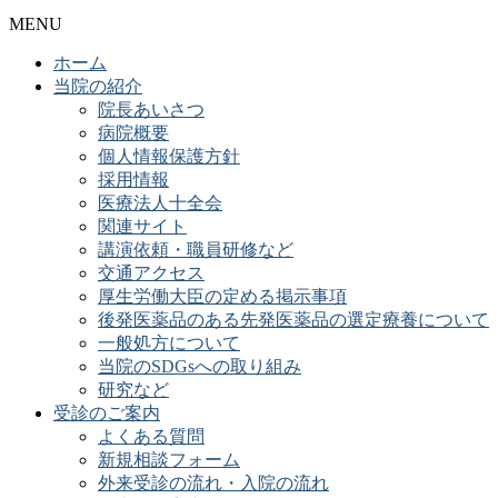
MENU
ホーム
当院の紹介
院長あいさつ
病院概要
個人情報保護方針
採用情報
医療法人十全会
関連サイト
講演依頼・職員研修など
交通アクセス
厚生労働大臣の定める掲示事項
後発医薬品のある先発医薬品の選定療養について
一般処方について
当院のSDGsへの取り組み
研究など
受診のご案内
よくある質問
新規相談フォーム
外来受診の流れ・入院の流れ