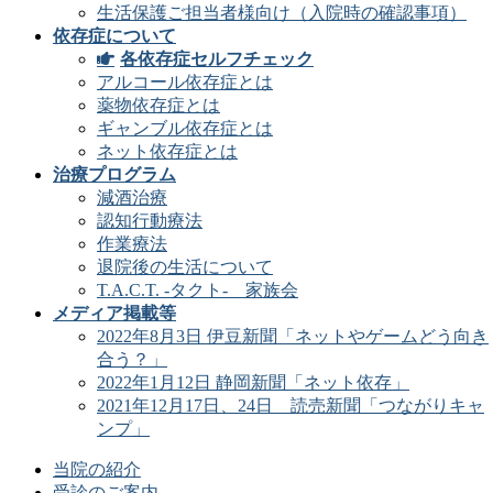
生活保護ご担当者様向け（入院時の確認事項）
依存症について
各依存症セルフチェック
アルコール依存症とは
薬物依存症とは
ギャンブル依存症とは
ネット依存症とは
治療プログラム
減酒治療
認知行動療法
作業療法
退院後の生活について
T.A.C.T. -タクト- 家族会
メディア掲載等
2022年8月3日 伊豆新聞「ネットやゲームどう向き
合う？」
2022年1月12日 静岡新聞「ネット依存」
2021年12月17日、24日 読売新聞「つながりキャ
ンプ」
当院の紹介
受診のご案内