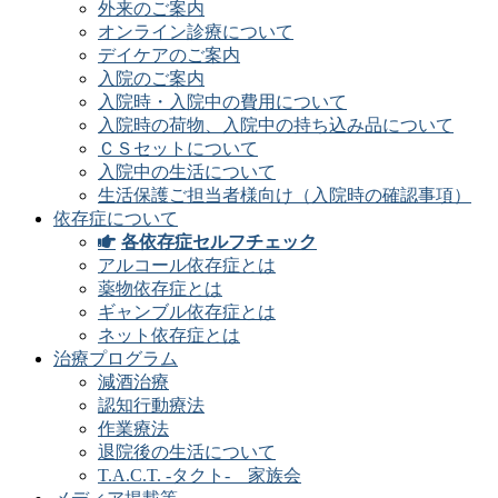
外来のご案内
オンライン診療について
デイケアのご案内
入院のご案内
入院時・入院中の費用について
入院時の荷物、入院中の持ち込み品について
ＣＳセットについて
入院中の生活について
生活保護ご担当者様向け（入院時の確認事項）
依存症について
各依存症セルフチェック
アルコール依存症とは
薬物依存症とは
ギャンブル依存症とは
ネット依存症とは
治療プログラム
減酒治療
認知行動療法
作業療法
退院後の生活について
T.A.C.T. -タクト- 家族会