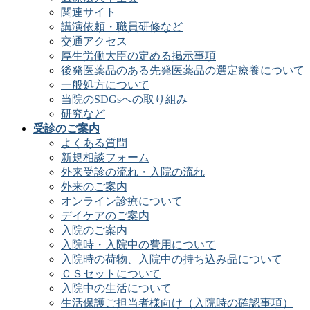
関連サイト
講演依頼・職員研修など
交通アクセス
厚生労働大臣の定める掲示事項
後発医薬品のある先発医薬品の選定療養について
一般処方について
当院のSDGsへの取り組み
研究など
受診のご案内
よくある質問
新規相談フォーム
外来受診の流れ・入院の流れ
外来のご案内
オンライン診療について
デイケアのご案内
入院のご案内
入院時・入院中の費用について
入院時の荷物、入院中の持ち込み品について
ＣＳセットについて
入院中の生活について
生活保護ご担当者様向け（入院時の確認事項）