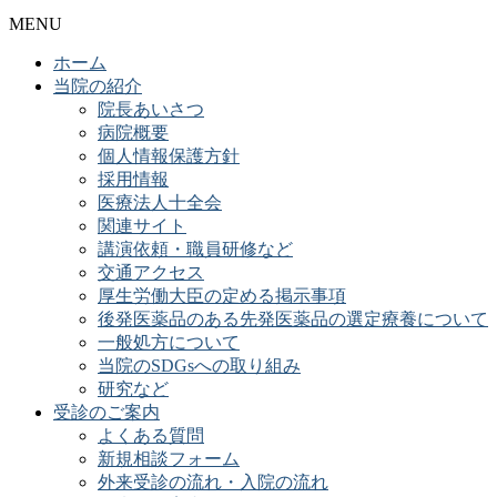
MENU
ホーム
当院の紹介
院長あいさつ
病院概要
個人情報保護方針
採用情報
医療法人十全会
関連サイト
講演依頼・職員研修など
交通アクセス
厚生労働大臣の定める掲示事項
後発医薬品のある先発医薬品の選定療養について
一般処方について
当院のSDGsへの取り組み
研究など
受診のご案内
よくある質問
新規相談フォーム
外来受診の流れ・入院の流れ