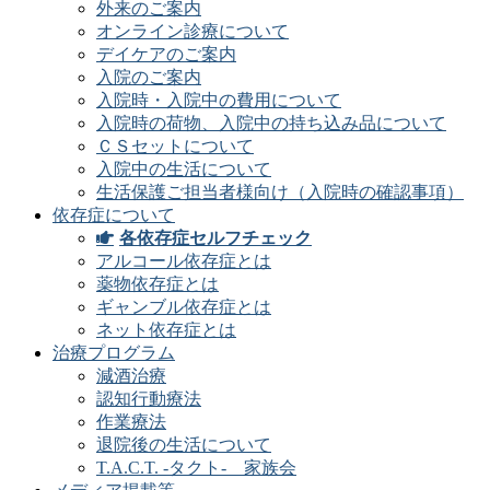
外来のご案内
オンライン診療について
デイケアのご案内
入院のご案内
入院時・入院中の費用について
入院時の荷物、入院中の持ち込み品について
ＣＳセットについて
入院中の生活について
生活保護ご担当者様向け（入院時の確認事項）
依存症について
各依存症セルフチェック
アルコール依存症とは
薬物依存症とは
ギャンブル依存症とは
ネット依存症とは
治療プログラム
減酒治療
認知行動療法
作業療法
退院後の生活について
T.A.C.T. -タクト- 家族会