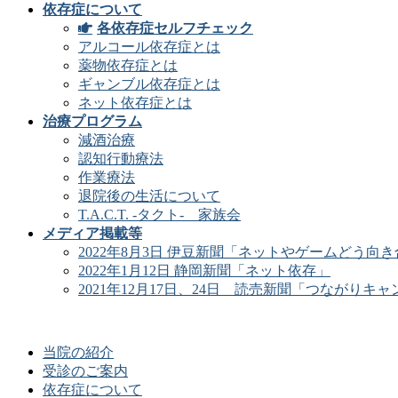
依存症について
各依存症セルフチェック
アルコール依存症とは
薬物依存症とは
ギャンブル依存症とは
ネット依存症とは
治療プログラム
減酒治療
認知行動療法
作業療法
退院後の生活について
T.A.C.T. -タクト- 家族会
メディア掲載等
2022年8月3日 伊豆新聞「ネットやゲームどう向
2022年1月12日 静岡新聞「ネット依存」
2021年12月17日、24日 読売新聞「つながりキャ
当院の紹介
受診のご案内
依存症について