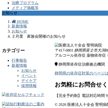
治療プログラム
メディア掲載等
お知らせ
HOME
新着情報
お知らせ
２月度 家族会開催のお知らせ
カテゴリー
〒417-0801 静岡県富士市大渕8
アルコール依存症
薬物依存症
行事報告
静岡県依存症治療拠点機関
新着情報
お知らせ
静岡県の依存症対策のページ
イベント
デイケア
お気軽にお問合せ
採用情報
【完全予約制】電話対応時間 9:0
© 2026 医療法人十全会 聖明病